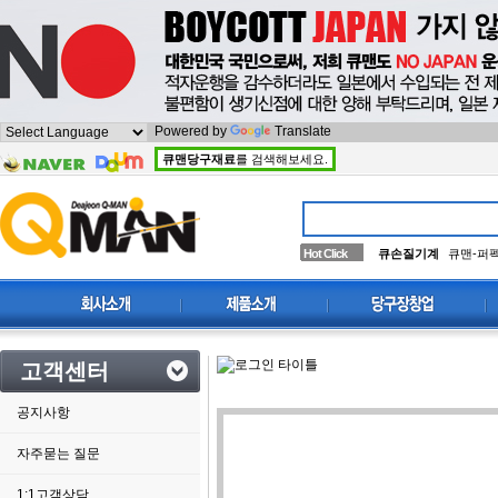
Powered by
Translate
큐맨당구재료
를 검색해보세요.
Hot Click
큐손질기계
큐맨-퍼
고객센터
공지사항
자주묻는 질문
1:1고객상담