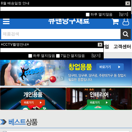
8월 배송일정 안내
하루 열지않음
[닫기]
하루 열지않음
[닫기]
※CCTV촬영안내※
홈
창업용품
개인용품
인테리어제품
당구장창업
고객센터
하루 열지않음
7일간 열지않음
[닫기]