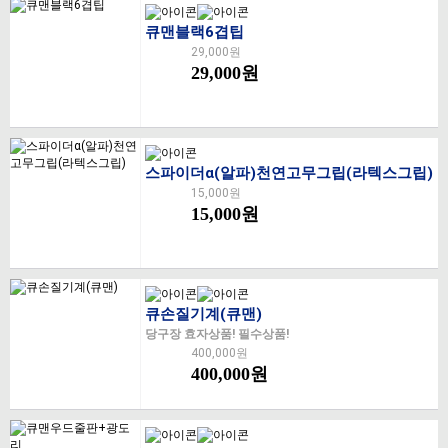
큐맨블랙6겹팁
29,000원
29,000원
스파이더α(알파)천연고무그립(라텍스그립)
15,000원
15,000원
큐손질기계(큐맨)
당구장 효자상품! 필수상품!
400,000원
400,000원