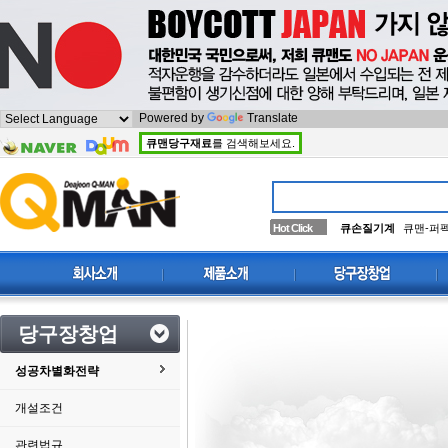
Powered by
Translate
큐맨당구재료
를 검색해보세요.
Hot Click
큐손질기계
큐맨-퍼
당구장창업
성공차별화전략
개설조건
관련법규